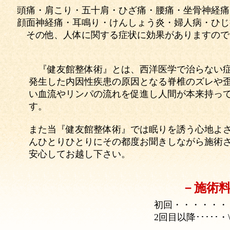
頭痛・肩こり・五十肩・ひざ痛・腰痛・坐骨神経痛
顔面神経痛・耳鳴り・けんしょう炎・婦人病・ひじ
その他、人体に関する症状に効果がありますので
『健友館整体術』とは、西洋医学で治らない症
発生した内因性疾患の原因となる脊椎のズレや
い血流やリンパの流れを促進し人間が本来持っ
す。
また当『健友館整体術』では眠りを誘う心地よ
んひとりひとりにその都度お聞きしながら施術
安心してお越し下さい。
－施術
初回・・・・・・・・
2回目以降･････・\