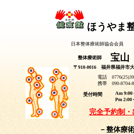
ほうやま
日本整体療術師協会会員
宝山
整体療術師
〒910-0016 福井県福井市大
電話 0776(2
携帯 090-8704-8
Am 9:0
受付時間
Pm 2:0
完全予約制・
－整体療