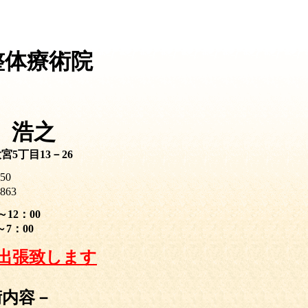
整体療術院
 浩之
宮5丁目13－26
5)3950
863
0～12：00
0～7：00
出張致します
術内容－